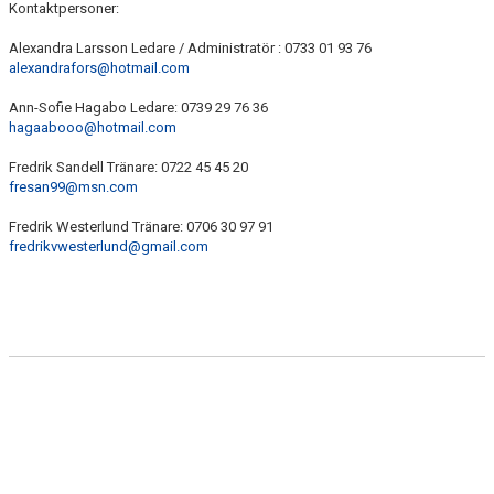
Kontaktpersoner:
KONTAKT
Alexandra Larsson Ledare / Administratör : 0733 01 93 76
alexandrafors@hotmail.com
Ann-Sofie Hagabo Ledare: 0739 29 76 36
hagaabooo@hotmail.com
Fredrik Sandell Tränare: 0722 45 45 20
fresan99@msn.com
Fredrik Westerlund Tränare: 0706 30 97 91
fredrikvwesterlund@gmail.com