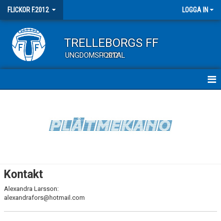
FLICKOR F.2012
LOGGA IN
TRELLEBORGS FF
UNGDOMSPORTAL
F2012
HEM
NYHETER
KALENDER
MATCHER
Kontakt
TRUPPEN
Alexandra Larsson:
alexandrafors@hotmail.com
BILDGALLERI