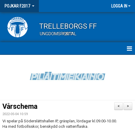
POJKAR F.2017
LOGGA IN
TRELLEBORGS FF
UNGDOMSPORTAL
P2017
HEM
NYHETER
KALENDER
TRUPPEN
Vårschema
<
>
KONTAKT
2022-05-04 10:59
Vi spelar på Söderslättshallen IP, gräsplan, lördagar kl.09.00-10.00.
Ha med fotbollsskor, benskydd och vattenflaska.