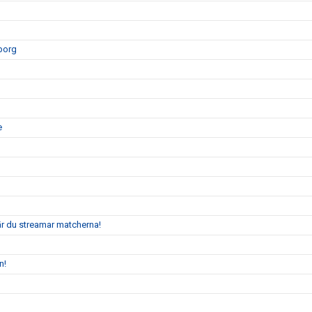
eborg
e
är du streamar matcherna!
n!