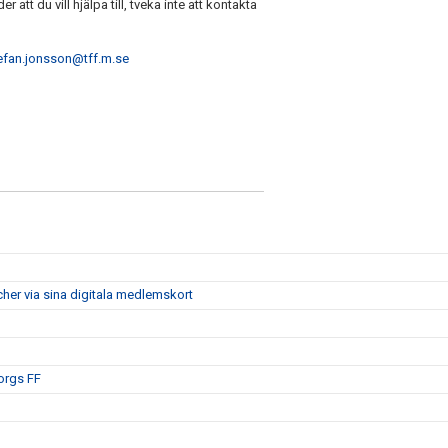
att du vill hjälpa till, tveka inte att kontakta
efan.jonsson@tff.m.se
her via sina digitala medlemskort
borgs FF