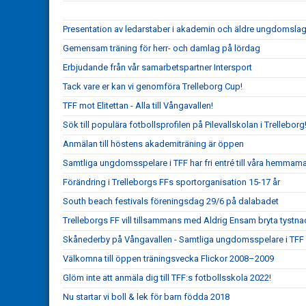
Presentation av ledarstaber i akademin och äldre ungdomsla
Gemensam träning för herr- och damlag på lördag
Erbjudande från vår samarbetspartner Intersport
Tack vare er kan vi genomföra Trelleborg Cup!
TFF mot Elitettan - Alla till Vångavallen!
Sök till populära fotbollsprofilen på Pilevallskolan i Trelleborg
Anmälan till höstens akademiträning är öppen
Samtliga ungdomsspelare i TFF har fri entré till våra hemmam
Förändring i Trelleborgs FFs sportorganisation 15-17 år
South beach festivals föreningsdag 29/6 på dalabadet
Trelleborgs FF vill tillsammans med Aldrig Ensam bryta tystn
Skånederby på Vångavallen - Samtliga ungdomsspelare i TFF h
Välkomna till öppen träningsvecka Flickor 2008–2009
Glöm inte att anmäla dig till TFF:s fotbollsskola 2022!
Nu startar vi boll & lek för barn födda 2018