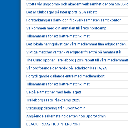
Stötta vår ungdoms- och akademiverksamhet genom 50/50-lot
Det är Clubdagar på Intersport! | 25% rabatt
Förstärkningar i dam- och flickverksamheten samt kontor
Välkommen med din anmälan till årets höstcamp!
Tillsammans för ett bättre matchklimat
Det lokala näringslivet ger våra medlemmar fina erbjudanden!
Viktiga matcher väntar - Vi erbjuder fri entré på hemmastå!
The Clinic öppnar i Trelleborg | 20% rabatt till våra medlemmar!
Vår ordförande ger replik på ledarkrönika i TA/YA
Förtydligande gällande entré med medlemskort
Tillsammans för ett bättre matchklimat
Se på elitmatcher med hela laget!
Trelleborgs FF:s Påskcamp 2025
Statusuppdatering från SportAdmin
Angående säkerhetsincidenten hos SportAdmin
BLACK FRIDAY HOS INTERSPORT