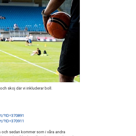
ch skoj där vi inkluderar boll.
art/?ID=370891
art/?ID=370911
rna och sedan kommer som i våra andra