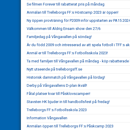
Se filmen Forever till rabatterat pris på måndag
Anmälan till Trelleborgs FF:s Höstcamp 2023 är öppen!
Ny öppen provträning för P2009 inför uppstarten av PA15 202
Välkommen till Aldrig Ensam show den 27/6
Familjedag på Vångavallen på söndag!
Är du född 2009 och intresserad av att spela fotboll i TFF:s 
Anmäl er till Trelleborgs FF:s Fotbollsskola 2023!
Ta med familjen till Vångavallen på måndag - köp rabatterade bi
Nytt utseende på trelleborgsff.se
Historisk dammatch på Vångavallen på lördag!
Derby på Vångavallens D-plan ikväll!
Fåtal platser kvar till Påsklovscampen!
Stavsten HK bjuder in till handbollsfest på fredag!
Trelleborgs FF:s Fotbollsskola 2023
Information Vångavallen
Anmälan öppen till Trelleborgs FF:s Påskcamp 2023