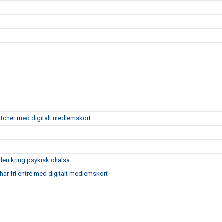
g
!
atcher med digitalt medlemskort
aden kring psykisk ohälsa
ar fri entré med digitalt medlemskort