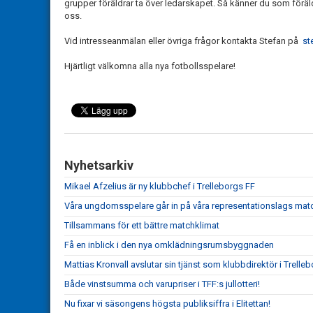
grupper föräldrar ta över ledarskapet. Så känner du som förälder 
oss.
Vid intresseanmälan eller övriga frågor kontakta Stefan på
st
Hjärtligt välkomna alla nya fotbollsspelare!
Nyhetsarkiv
Mikael Afzelius är ny klubbchef i Trelleborgs FF
Våra ungdomsspelare går in på våra representationslags matc
Tillsammans för ett bättre matchklimat
Få en inblick i den nya omklädningsrumsbyggnaden
Mattias Kronvall avslutar sin tjänst som klubbdirektör i Trelle
Både vinstsumma och varupriser i TFF:s jullotteri!
Nu fixar vi säsongens högsta publiksiffra i Elitettan!