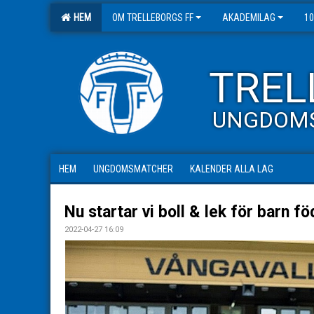
HEM
OM TRELLEBORGS FF
AKADEMILAG
10
TREL
UNGDOM
HEM
UNGDOMSMATCHER
KALENDER ALLA LAG
Nu startar vi boll & lek för barn f
2022-04-27 16:09