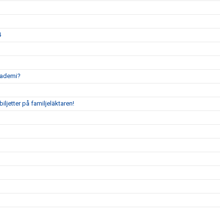
4
akademi?
ljetter på familjeläktaren!