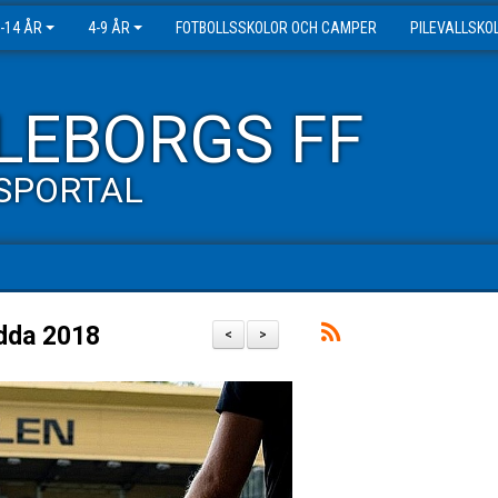
-14 ÅR
4-9 ÅR
FOTBOLLSSKOLOR OCH CAMPER
PILEVALLSKO
LEBORGS FF
SPORTAL
ödda 2018
<
>