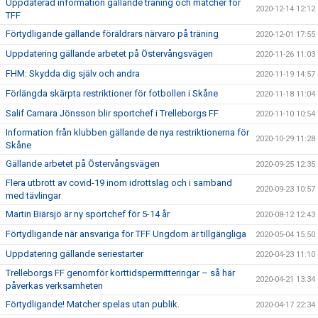
Uppdaterad information gällande träning och matcher för
2020-12-14 12:12
TFF
Förtydligande gällande föräldrars närvaro på träning
2020-12-01 17:55
Uppdatering gällande arbetet på Östervångsvägen
2020-11-26 11:03
FHM: Skydda dig själv och andra
2020-11-19 14:57
Förlängda skärpta restriktioner för fotbollen i Skåne
2020-11-18 11:04
Salif Camara Jönsson blir sportchef i Trelleborgs FF
2020-11-10 10:54
Information från klubben gällande de nya restriktionerna för
2020-10-29 11:28
Skåne
Gällande arbetet på Östervångsvägen
2020-09-25 12:35
Flera utbrott av covid-19 inom idrottslag och i samband
2020-09-23 10:57
med tävlingar
Martin Biärsjö är ny sportchef för 5-14 år
2020-08-12 12:43
Förtydligande när ansvariga för TFF Ungdom är tillgängliga
2020-05-04 15:50
Uppdatering gällande seriestarter
2020-04-23 11:10
Trelleborgs FF genomför korttidspermitteringar – så här
2020-04-21 13:34
påverkas verksamheten
Förtydligande! Matcher spelas utan publik.
2020-04-17 22:34