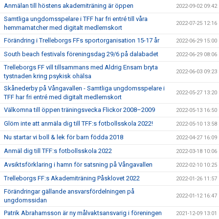
Anmälan till höstens akademiträning är öppen
2022-09-02 09:42
Samtliga ungdomsspelare i TFF har fri entré till våra
2022-07-25 12:16
hemmamatcher med digitalt medlemskort
Förändring i Trelleborgs FFs sportorganisation 15-17 år
2022-06-29 15:00
South beach festivals föreningsdag 29/6 på dalabadet
2022-06-29 08:06
Trelleborgs FF vill tillsammans med Aldrig Ensam bryta
2022-06-03 09:23
tystnaden kring psykisk ohälsa
Skånederby på Vångavallen - Samtliga ungdomsspelare i
2022-05-27 13:20
TFF har fri entré med digitalt medlemskort
Välkomna till öppen träningsvecka Flickor 2008–2009
2022-05-13 16:50
Glöm inte att anmäla dig till TFF:s fotbollsskola 2022!
2022-05-10 13:58
Nu startar vi boll & lek för barn födda 2018
2022-04-27 16:09
Anmäl dig till TFF:s fotbollsskola 2022
2022-03-18 10:06
Avsiktsförklaring i hamn för satsning på Vångavallen
2022-02-10 10:25
Trelleborgs FF:s Akademiträning Påsklovet 2022
2022-01-26 11:57
Förändringar gällande ansvarsfördelningen på
2022-01-12 16:47
ungdomssidan
Patrik Abrahamsson är ny målvaktsansvarig i föreningen
2021-12-09 13:01