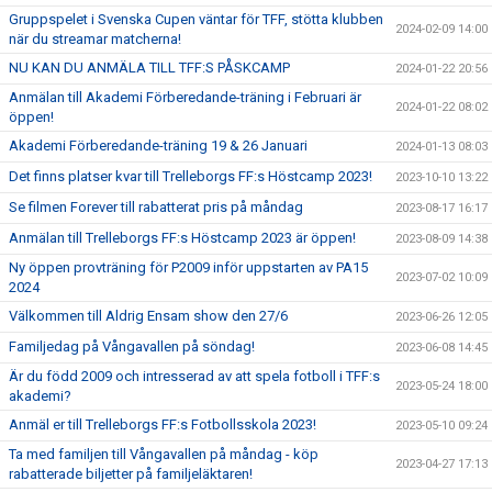
Gruppspelet i Svenska Cupen väntar för TFF, stötta klubben
2024-02-09 14:00
när du streamar matcherna!
NU KAN DU ANMÄLA TILL TFF:S PÅSKCAMP
2024-01-22 20:56
Anmälan till Akademi Förberedande-träning i Februari är
2024-01-22 08:02
öppen!
Akademi Förberedande-träning 19 & 26 Januari
2024-01-13 08:03
Det finns platser kvar till Trelleborgs FF:s Höstcamp 2023!
2023-10-10 13:22
Se filmen Forever till rabatterat pris på måndag
2023-08-17 16:17
Anmälan till Trelleborgs FF:s Höstcamp 2023 är öppen!
2023-08-09 14:38
Ny öppen provträning för P2009 inför uppstarten av PA15
2023-07-02 10:09
2024
Välkommen till Aldrig Ensam show den 27/6
2023-06-26 12:05
Familjedag på Vångavallen på söndag!
2023-06-08 14:45
Är du född 2009 och intresserad av att spela fotboll i TFF:s
2023-05-24 18:00
akademi?
Anmäl er till Trelleborgs FF:s Fotbollsskola 2023!
2023-05-10 09:24
Ta med familjen till Vångavallen på måndag - köp
2023-04-27 17:13
rabatterade biljetter på familjeläktaren!