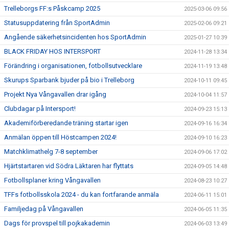
Trelleborgs FF:s Påskcamp 2025
2025-03-06 09:56
Statusuppdatering från SportAdmin
2025-02-06 09:21
Angående säkerhetsincidenten hos SportAdmin
2025-01-27 10:39
BLACK FRIDAY HOS INTERSPORT
2024-11-28 13:34
Förändring i organisationen, fotbollsutvecklare
2024-11-19 13:48
Skurups Sparbank bjuder på bio i Trelleborg
2024-10-11 09:45
Projekt Nya Vångavallen drar igång
2024-10-04 11:57
Clubdagar på Intersport!
2024-09-23 15:13
Akademiförberedande träning startar igen
2024-09-16 16:34
Anmälan öppen till Höstcampen 2024!
2024-09-10 16:23
Matchklimathelg 7-8 september
2024-09-06 17:02
Hjärtstartaren vid Södra Läktaren har flyttats
2024-09-05 14:48
Fotbollsplaner kring Vångavallen
2024-08-23 10:27
TFFs fotbollsskola 2024 - du kan fortfarande anmäla
2024-06-11 15:01
Familjedag på Vångavallen
2024-06-05 11:35
Dags för provspel till pojkakademin
2024-06-03 13:49