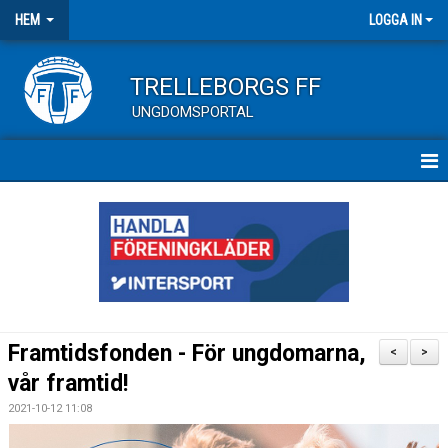
HEM
LOGGA IN
TRELLEBORGS FF
UNGDOMSPORTAL
HEM
UNGDOMSMATCHER
KALENDER ALLA LAG
Framtidsfonden - För ungdomarna,
<
>
vår framtid!
2021-10-12 11:08