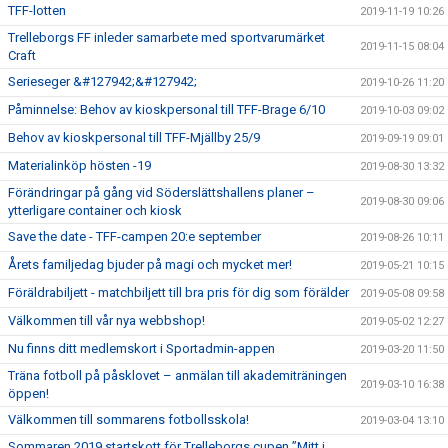
TFF-lotten
2019-11-19 10:26
Trelleborgs FF inleder samarbete med sportvarumärket
2019-11-15 08:04
Craft
Serieseger &#127942;&#127942;
2019-10-26 11:20
Påminnelse: Behov av kioskpersonal till TFF-Brage 6/10
2019-10-03 09:02
Behov av kioskpersonal till TFF-Mjällby 25/9
2019-09-19 09:01
Materialinköp hösten -19
2019-08-30 13:32
Förändringar på gång vid Söderslättshallens planer –
2019-08-30 09:06
ytterligare container och kiosk
Save the date - TFF-campen 20:e september
2019-08-26 10:11
Årets familjedag bjuder på magi och mycket mer!
2019-05-21 10:15
Föräldrabiljett - matchbiljett till bra pris för dig som förälder
2019-05-08 09:58
Välkommen till vår nya webbshop!
2019-05-02 12:27
Nu finns ditt medlemskort i Sportadmin-appen
2019-03-20 11:50
Träna fotboll på påsklovet – anmälan till akademiträningen
2019-03-10 16:38
öppen!
Välkommen till sommarens fotbollsskola!
2019-03-04 13:10
Sommaren 2019 startskott för Trelleborgs cupen ”Mitt i