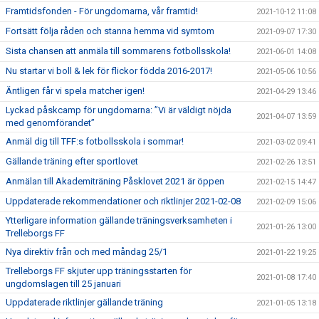
Framtidsfonden - För ungdomarna, vår framtid!
2021-10-12 11:08
Fortsätt följa råden och stanna hemma vid symtom
2021-09-07 17:30
Sista chansen att anmäla till sommarens fotbollsskola!
2021-06-01 14:08
Nu startar vi boll & lek för flickor födda 2016-2017!
2021-05-06 10:56
Äntligen får vi spela matcher igen!
2021-04-29 13:46
Lyckad påskcamp för ungdomarna: ”Vi är väldigt nöjda
2021-04-07 13:59
med genomförandet”
Anmäl dig till TFF:s fotbollsskola i sommar!
2021-03-02 09:41
Gällande träning efter sportlovet
2021-02-26 13:51
Anmälan till Akademiträning Påsklovet 2021 är öppen
2021-02-15 14:47
Uppdaterade rekommendationer och riktlinjer 2021-02-08
2021-02-09 15:06
Ytterligare information gällande träningsverksamheten i
2021-01-26 13:00
Trelleborgs FF
Nya direktiv från och med måndag 25/1
2021-01-22 19:25
Trelleborgs FF skjuter upp träningsstarten för
2021-01-08 17:40
ungdomslagen till 25 januari
Uppdaterade riktlinjer gällande träning
2021-01-05 13:18