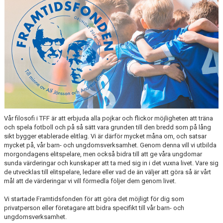
Vår filosofi i TFF är att erbjuda alla pojkar och flickor möjligheten att träna
och spela fotboll och på så sätt vara grunden till den bredd som på lång
sikt bygger etablerade elitlag. Vi är därför mycket måna om, och satsar
mycket på, vår barn- och ungdomsverksamhet. Genom denna vill vi utbilda
morgondagens elitspelare, men också bidra till att ge våra ungdomar
sunda värderingar och kunskaper att ta med sig in i det vuxna livet. Vare sig
de utvecklas till elitspelare, ledare eller vad de än väljer att göra så är vårt
mål att de värderingar vi vill förmedla följer dem genom livet.
Vi startade Framtidsfonden för att göra det möjligt för dig som
privatperson eller företagare att bidra specifikt till vår barn- och
ungdomsverksamhet.