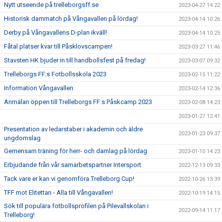
Nytt utseende på trelleborgsff.se
2023-04-27 14:22
Historisk dammatch på Vångavallen på lördag!
2023-04-14 10:26
Derby på Vångavallens D-plan ikväll!
2023-04-14 10:25
Fåtal platser kvar till Påsklovscampen!
2023-03-27 11:46
Stavsten HK bjuder in till handbollsfest på fredag!
2023-03-07 09:32
Trelleborgs FF:s Fotbollsskola 2023
2023-02-15 11:22
Information Vångavallen
2023-02-14 12:36
Anmälan öppen till Trelleborgs FF:s Påskcamp 2023
2023-02-08 14:23
2023-01-27 12:41
Presentation av ledarstaber i akademin och äldre
2023-01-23 09:37
ungdomslag
Gemensam träning för herr- och damlag på lördag
2023-01-10 14:23
Erbjudande från vår samarbetspartner Intersport
2022-12-13 09:33
Tack vare er kan vi genomföra Trelleborg Cup!
2022-10-26 13:39
TFF mot Elitettan - Alla till Vångavallen!
2022-10-19 14:15
Sök till populära fotbollsprofilen på Pilevallskolan i
2022-09-14 11:17
Trelleborg!