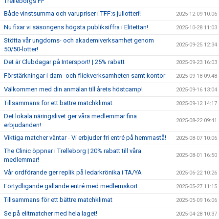
Trelleborgs FF
Både vinstsumma och varupriser i TFF:s jullotteri!
2025-12-09 10:06
Nu fixar vi säsongens högsta publiksiffra i Elitettan!
2025-10-28 11:03
Stötta vår ungdoms- och akademiverksamhet genom
2025-09-25 12:34
50/50-lotter!
Det är Clubdagar på Intersport! | 25% rabatt
2025-09-23 16:03
Förstärkningar i dam- och flickverksamheten samt kontor
2025-09-18 09:48
Välkommen med din anmälan till årets höstcamp!
2025-09-16 13:04
Tillsammans för ett bättre matchklimat
2025-09-12 14:17
Det lokala näringslivet ger våra medlemmar fina
2025-08-22 09:41
erbjudanden!
Viktiga matcher väntar - Vi erbjuder fri entré på hemmastå!
2025-08-07 10:06
The Clinic öppnar i Trelleborg | 20% rabatt till våra
2025-08-01 16:50
medlemmar!
Vår ordförande ger replik på ledarkrönika i TA/YA
2025-06-22 10:26
Förtydligande gällande entré med medlemskort
2025-05-27 11:15
Tillsammans för ett bättre matchklimat
2025-05-09 16:06
Se på elitmatcher med hela laget!
2025-04-28 10:37