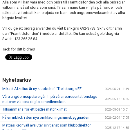
Alla som vill kan vara med och bidra till Framtidsfonden och alla bidrag är
välkomna, såväl stora som små. Tillsammans kan vi fylla på fonden och
säkra att vi fortsatt kan erbjuda en barn- och ungdomsverksamhet av allra
högsta kvalitet.
Vill du ge ett bidrag använder du vårt bankgiro 692-3783. Skriv ditt namn
och ”Framtidsfonden” i meddelandefältet. Du kan också ge bidrag via
Swish: 123 265 25 84.
Tack för ditt bidrag!
Nyhetsarkiv
Mikael Afzelius är ny klubbchef i Trelleborgs FF
2026-05-21 11:49
Våra ungdomsspelare går in på våra representationslags
2026-05-18 14:35
matcher via sina digitala medlemskort
Tillsammans för ett bättre matchklimat
2026-05-09 10:01
Få en inblick i den nya omklädningsrumsbyggnaden
2026-02-04 17:05
Mattias Kronvall avslutar sin tjänst som klubbdirektör i
2025-12-17 14:35