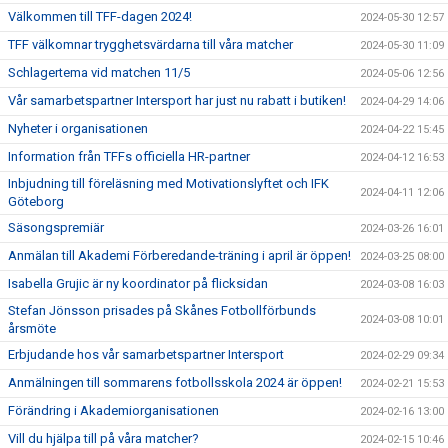
Välkommen till TFF-dagen 2024!
2024-05-30 12:57
TFF välkomnar trygghetsvärdarna till våra matcher
2024-05-30 11:09
Schlagertema vid matchen 11/5
2024-05-06 12:56
Vår samarbetspartner Intersport har just nu rabatt i butiken!
2024-04-29 14:06
Nyheter i organisationen
2024-04-22 15:45
Information från TFFs officiella HR-partner
2024-04-12 16:53
Inbjudning till föreläsning med Motivationslyftet och IFK
2024-04-11 12:06
Göteborg
Säsongspremiär
2024-03-26 16:01
Anmälan till Akademi Förberedande-träning i april är öppen!
2024-03-25 08:00
Isabella Grujic är ny koordinator på flicksidan
2024-03-08 16:03
Stefan Jönsson prisades på Skånes Fotbollförbunds
2024-03-08 10:01
årsmöte
Erbjudande hos vår samarbetspartner Intersport
2024-02-29 09:34
Anmälningen till sommarens fotbollsskola 2024 är öppen!
2024-02-21 15:53
Förändring i Akademiorganisationen
2024-02-16 13:00
Vill du hjälpa till på våra matcher?
2024-02-15 10:46