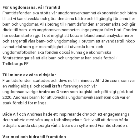
För ungdomarna, vår framtid
Framtidsfonden ska stötta vår ungdomsverksamhet ekonomiskt och bidra
till att vi kan utveckla och göra den ännu bättre och tillgänglig för ännu fler
barn och ungdomar. Alla bidrag till Framtidsfonden är öronmärkta och går
direkt till barn- och ungdomsverksamheten, inga pengar faller bort. Fonden
har sedan starten gjort det möjligt att köpa in bland annat analyskameror
och sarger till våra barn- och ungdomslag. Förutom att användas till inköp
av material som ger oss möjlighet att utveckla barn- och
ungdomsfotbollen ska fonden också kunna ge ekonomiska
förutsättningar så att alla barn och ungdomar kan spela fotboll i
Trelleborgs FF.
Till minne av våra eldsjälar
Framtidsfonden startades och drivs nu till minne av
Alf Jönsson
, som var
en verklig eldsjäl och ideell kraft i föreningen och vår
ungdomsansvarige
Andreas Green
som tragiskt och plötsligt gick bort
2020. Andreas brann för att utveckla ungdomsverksamheten och var en
stark förebild för många.
Både Alf och Andreas hade ett inspirerande driv och ett engagemang i
deras arbete med våra unga fotbollsspelare. Och vi vill att dessa båda
eldsjälars anda ska prägla vårt arbete och syfte med Framtidsfonden.
Var med och bidra till framtiden