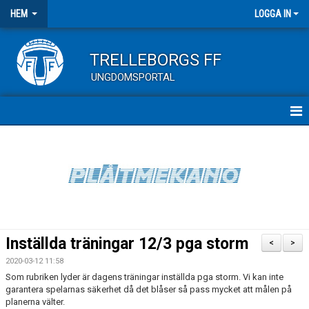
HEM
LOGGA IN
TRELLEBORGS FF
UNGDOMSPORTAL
HEM
UNGDOMSMATCHER
KALENDER ALLA LAG
Inställda träningar 12/3 pga storm
<
>
2020-03-12 11:58
Som rubriken lyder är dagens träningar inställda pga storm. Vi kan inte
garantera spelarnas säkerhet då det blåser så pass mycket att målen på
planerna välter.