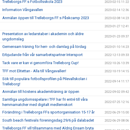
Trelleborgs FF:s Fotbollsskola 2023
2023-02-15 11:22
Information Vångavallen
2023-02-14 12:36
Anmälan öppen till Trelleborgs FF:s Påskcamp 2023
2023-02-08 14:23
2023-01-27 12:41
Presentation av ledarstaber i akademin och äldre
2023-01-23 09:37
ungdomslag
Gemensam träning för herr- och damlag på lördag
2023-01-10 14:23
Erbjudande från vår samarbetspartner Intersport
2022-12-13 09:33
Tack vare er kan vi genomföra Trelleborg Cup!
2022-10-26 13:39
TFF mot Elitettan - Alla till Vångavallen!
2022-10-19 14:15
Sök till populära fotbollsprofilen på Pilevallskolan i
2022-09-14 11:17
Trelleborg!
Anmälan till höstens akademiträning är öppen
2022-09-02 09:42
Samtliga ungdomsspelare i TFF har fri entré till våra
2022-07-25 12:16
hemmamatcher med digitalt medlemskort
Förändring i Trelleborgs FFs sportorganisation 15-17 år
2022-06-29 15:00
South beach festivals föreningsdag 29/6 på dalabadet
2022-06-29 08:06
Trelleborgs FF vill tillsammans med Aldrig Ensam bryta