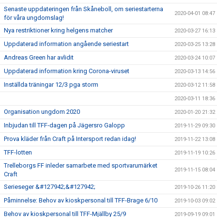
Senaste uppdateringen från Skåneboll, om seriestarterna
2020-04-01 08:47
för våra ungdomslag!
Nya restriktioner kring helgens matcher
2020-03-27 16:13
Uppdaterad information angående seriestart
2020-03-25 13:28
Andreas Green har avlidit
2020-03-24 10:07
Uppdaterad information kring Corona-viruset
2020-03-13 14:56
Inställda träningar 12/3 pga storm
2020-03-12 11:58
2020-03-11 18:36
Organisation ungdom 2020
2020-01-20 21:32
Inbjudan till TFF-dagen på Jägersro Galopp
2019-11-29 09:30
Prova kläder från Craft på Intersport redan idag!
2019-11-22 13:08
TFF-lotten
2019-11-19 10:26
Trelleborgs FF inleder samarbete med sportvarumärket
2019-11-15 08:04
Craft
Serieseger &#127942;&#127942;
2019-10-26 11:20
Påminnelse: Behov av kioskpersonal till TFF-Brage 6/10
2019-10-03 09:02
Behov av kioskpersonal till TFF-Mjällby 25/9
2019-09-19 09:01