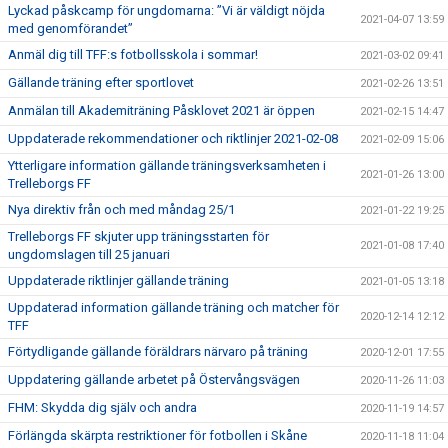
Lyckad påskcamp för ungdomarna: ”Vi är väldigt nöjda
2021-04-07 13:59
med genomförandet”
Anmäl dig till TFF:s fotbollsskola i sommar!
2021-03-02 09:41
Gällande träning efter sportlovet
2021-02-26 13:51
Anmälan till Akademiträning Påsklovet 2021 är öppen
2021-02-15 14:47
Uppdaterade rekommendationer och riktlinjer 2021-02-08
2021-02-09 15:06
Ytterligare information gällande träningsverksamheten i
2021-01-26 13:00
Trelleborgs FF
Nya direktiv från och med måndag 25/1
2021-01-22 19:25
Trelleborgs FF skjuter upp träningsstarten för
2021-01-08 17:40
ungdomslagen till 25 januari
Uppdaterade riktlinjer gällande träning
2021-01-05 13:18
Uppdaterad information gällande träning och matcher för
2020-12-14 12:12
TFF
Förtydligande gällande föräldrars närvaro på träning
2020-12-01 17:55
Uppdatering gällande arbetet på Östervångsvägen
2020-11-26 11:03
FHM: Skydda dig själv och andra
2020-11-19 14:57
Förlängda skärpta restriktioner för fotbollen i Skåne
2020-11-18 11:04