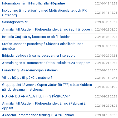
Information från TFFs officiella HR-partner
2024-04-12 16:53
Inbjudning till föreläsning med Motivationslyftet och IFK
2024-04-11 12:06
Göteborg
Säsongspremiär
2024-03-26 16:01
Anmälan till Akademi Förberedande-träning i april är öppen!
2024-03-25 08:00
Isabella Grujic är ny koordinator på flicksidan
2024-03-08 16:03
Stefan Jönsson prisades på Skånes Fotbollförbunds
2024-03-08 10:01
årsmöte
Erbjudande hos vår samarbetspartner Intersport
2024-02-29 09:34
Anmälningen till sommarens fotbollsskola 2024 är öppen!
2024-02-21 15:53
Förändring i Akademiorganisationen
2024-02-16 13:00
Vill du hjälpa till på våra matcher?
2024-02-15 10:46
Gruppspelet i Svenska Cupen väntar för TFF, stötta klubben
2024-02-09 14:00
när du streamar matcherna!
NU KAN DU ANMÄLA TILL TFF:S PÅSKCAMP
2024-01-22 20:56
Anmälan till Akademi Förberedande-träning i Februari är
2024-01-22 08:02
öppen!
Akademi Förberedande-träning 19 & 26 Januari
2024-01-13 08:03