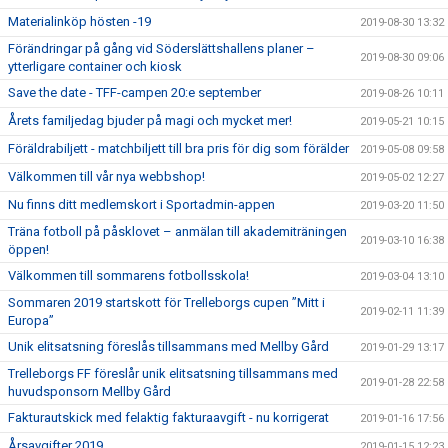
Materialinköp hösten -19
2019-08-30 13:32
Förändringar på gång vid Söderslättshallens planer –
2019-08-30 09:06
ytterligare container och kiosk
Save the date - TFF-campen 20:e september
2019-08-26 10:11
Årets familjedag bjuder på magi och mycket mer!
2019-05-21 10:15
Föräldrabiljett - matchbiljett till bra pris för dig som förälder
2019-05-08 09:58
Välkommen till vår nya webbshop!
2019-05-02 12:27
Nu finns ditt medlemskort i Sportadmin-appen
2019-03-20 11:50
Träna fotboll på påsklovet – anmälan till akademiträningen
2019-03-10 16:38
öppen!
Välkommen till sommarens fotbollsskola!
2019-03-04 13:10
Sommaren 2019 startskott för Trelleborgs cupen ”Mitt i
2019-02-11 11:39
Europa”
Unik elitsatsning föreslås tillsammans med Mellby Gård
2019-01-29 13:17
Trelleborgs FF föreslår unik elitsatsning tillsammans med
2019-01-28 22:58
huvudsponsorn Mellby Gård
Fakturautskick med felaktig fakturaavgift - nu korrigerat
2019-01-16 17:56
Årsavgifter 2019
2019-01-15 12:23