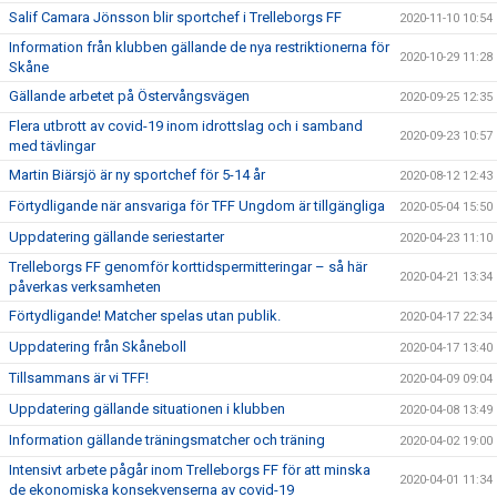
Salif Camara Jönsson blir sportchef i Trelleborgs FF
2020-11-10 10:54
Information från klubben gällande de nya restriktionerna för
2020-10-29 11:28
Skåne
Gällande arbetet på Östervångsvägen
2020-09-25 12:35
Flera utbrott av covid-19 inom idrottslag och i samband
2020-09-23 10:57
med tävlingar
Martin Biärsjö är ny sportchef för 5-14 år
2020-08-12 12:43
Förtydligande när ansvariga för TFF Ungdom är tillgängliga
2020-05-04 15:50
Uppdatering gällande seriestarter
2020-04-23 11:10
Trelleborgs FF genomför korttidspermitteringar – så här
2020-04-21 13:34
påverkas verksamheten
Förtydligande! Matcher spelas utan publik.
2020-04-17 22:34
Uppdatering från Skåneboll
2020-04-17 13:40
Tillsammans är vi TFF!
2020-04-09 09:04
Uppdatering gällande situationen i klubben
2020-04-08 13:49
Information gällande träningsmatcher och träning
2020-04-02 19:00
Intensivt arbete pågår inom Trelleborgs FF för att minska
2020-04-01 11:34
de ekonomiska konsekvenserna av covid-19