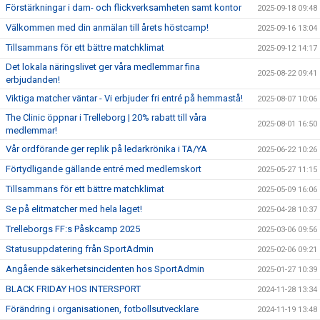
Förstärkningar i dam- och flickverksamheten samt kontor
2025-09-18 09:48
Välkommen med din anmälan till årets höstcamp!
2025-09-16 13:04
Tillsammans för ett bättre matchklimat
2025-09-12 14:17
Det lokala näringslivet ger våra medlemmar fina
2025-08-22 09:41
erbjudanden!
Viktiga matcher väntar - Vi erbjuder fri entré på hemmastå!
2025-08-07 10:06
The Clinic öppnar i Trelleborg | 20% rabatt till våra
2025-08-01 16:50
medlemmar!
Vår ordförande ger replik på ledarkrönika i TA/YA
2025-06-22 10:26
Förtydligande gällande entré med medlemskort
2025-05-27 11:15
Tillsammans för ett bättre matchklimat
2025-05-09 16:06
Se på elitmatcher med hela laget!
2025-04-28 10:37
Trelleborgs FF:s Påskcamp 2025
2025-03-06 09:56
Statusuppdatering från SportAdmin
2025-02-06 09:21
Angående säkerhetsincidenten hos SportAdmin
2025-01-27 10:39
BLACK FRIDAY HOS INTERSPORT
2024-11-28 13:34
Förändring i organisationen, fotbollsutvecklare
2024-11-19 13:48