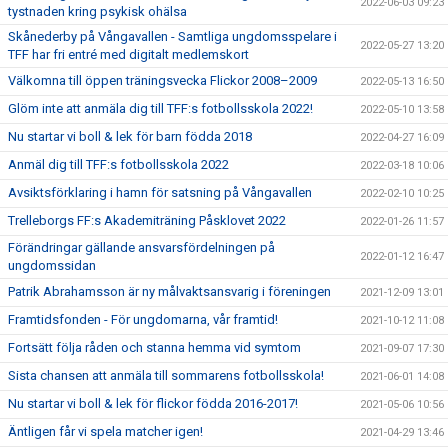
2022-06-03 09:23
tystnaden kring psykisk ohälsa
Skånederby på Vångavallen - Samtliga ungdomsspelare i
2022-05-27 13:20
TFF har fri entré med digitalt medlemskort
Välkomna till öppen träningsvecka Flickor 2008–2009
2022-05-13 16:50
Glöm inte att anmäla dig till TFF:s fotbollsskola 2022!
2022-05-10 13:58
Nu startar vi boll & lek för barn födda 2018
2022-04-27 16:09
Anmäl dig till TFF:s fotbollsskola 2022
2022-03-18 10:06
Avsiktsförklaring i hamn för satsning på Vångavallen
2022-02-10 10:25
Trelleborgs FF:s Akademiträning Påsklovet 2022
2022-01-26 11:57
Förändringar gällande ansvarsfördelningen på
2022-01-12 16:47
ungdomssidan
Patrik Abrahamsson är ny målvaktsansvarig i föreningen
2021-12-09 13:01
Framtidsfonden - För ungdomarna, vår framtid!
2021-10-12 11:08
Fortsätt följa råden och stanna hemma vid symtom
2021-09-07 17:30
Sista chansen att anmäla till sommarens fotbollsskola!
2021-06-01 14:08
Nu startar vi boll & lek för flickor födda 2016-2017!
2021-05-06 10:56
Äntligen får vi spela matcher igen!
2021-04-29 13:46