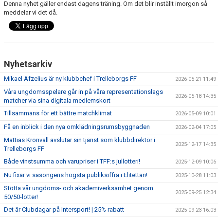
Denna nyhet gäller endast dagens träning. Om det blir inställt imorgon så
meddelar vi det då.
Nyhetsarkiv
Mikael Afzelius är ny klubbchef i Trelleborgs FF
2026-05-21 11:49
Våra ungdomsspelare går in på våra representationslags
2026-05-18 14:35
matcher via sina digitala medlemskort
Tillsammans för ett bättre matchklimat
2026-05-09 10:01
Få en inblick i den nya omklädningsrumsbyggnaden
2026-02-04 17:05
Mattias Kronvall avslutar sin tjänst som klubbdirektör i
2025-12-17 14:35
Trelleborgs FF
Både vinstsumma och varupriser i TFF:s jullotteri!
2025-12-09 10:06
Nu fixar vi säsongens högsta publiksiffra i Elitettan!
2025-10-28 11:03
Stötta vår ungdoms- och akademiverksamhet genom
2025-09-25 12:34
50/50-lotter!
Det är Clubdagar på Intersport! | 25% rabatt
2025-09-23 16:03