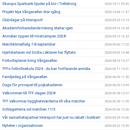
Skurups Sparbank bjuder på bio i Trelleborg
2024-10-11 09:45
Projekt Nya Vångavallen drar igång
2024-10-04 11:57
Clubdagar på Intersport!
2024-09-23 15:13
Akademiförberedande träning startar igen
2024-09-16 16:34
Anmälan öppen till Höstcampen 2024!
2024-09-10 16:23
Matchklimathelg 7-8 september
2024-09-06 17:02
Hjärtstartaren vid Södra Läktaren har flyttats
2024-09-05 14:48
Fotbollsplaner kring Vångavallen
2024-08-23 10:27
TFFs fotbollsskola 2024 - du kan fortfarande anmäla
2024-06-11 15:01
Familjedag på Vångavallen
2024-06-05 11:35
Dags för provspel till pojkakademin
2024-06-03 13:49
Välkommen till TFF-dagen 2024!
2024-05-30 12:57
TFF välkomnar trygghetsvärdarna till våra matcher
2024-05-30 11:09
Schlagertema vid matchen 11/5
2024-05-06 12:56
Vår samarbetspartner Intersport har just nu rabatt i butiken!
2024-04-29 14:06
Nyheter i organisationen
2024-04-22 15:45