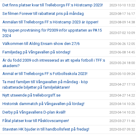
Det finns platser kvar till Trelleborgs FF:s Höstcamp 2023!
2023-10-10 13:22
Se filmen Forever till rabatterat pris på måndag
2023-08-17 16:17
Anmälan till Trelleborgs FF:s Höstcamp 2023 är öppen!
2023-08-09 14:38
Ny öppen provträning för P2009 inför uppstarten av PA15
2023-07-02 10:09
2024
Välkommen till Aldrig Ensam show den 27/6
2023-06-26 12:05
Familjedag på Vångavallen på söndag!
2023-06-08 14:45
Är du född 2009 och intresserad av att spela fotboll i TFF:s
2023-05-24 18:00
akademi?
Anmäl er till Trelleborgs FF:s Fotbollsskola 2023!
2023-05-10 09:24
Ta med familjen till Vångavallen på måndag - köp
2023-04-27 17:13
rabatterade biljetter på familjeläktaren!
Nytt utseende på trelleborgsff.se
2023-04-27 14:22
Historisk dammatch på Vångavallen på lördag!
2023-04-14 10:26
Derby på Vångavallens D-plan ikväll!
2023-04-14 10:25
Fåtal platser kvar till Påsklovscampen!
2023-03-27 11:46
Stavsten HK bjuder in till handbollsfest på fredag!
2023-03-07 09:32