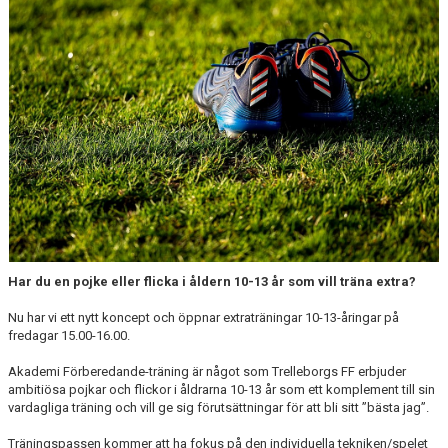
Har du en pojke eller flicka i åldern 10-13 år som vill träna extra?
Nu har vi ett nytt koncept och öppnar extraträningar 10-13-åringar på
fredagar 15.00-16.00.
Akademi Förberedande-träning är något som Trelleborgs FF erbjuder
ambitiösa pojkar och flickor i åldrarna 10-13 år som ett komplement till sin
vardagliga träning och vill ge sig förutsättningar för att bli sitt ”bästa jag”.
Träningspassen kommer att ha fokus på den individuella tekniken/spelet