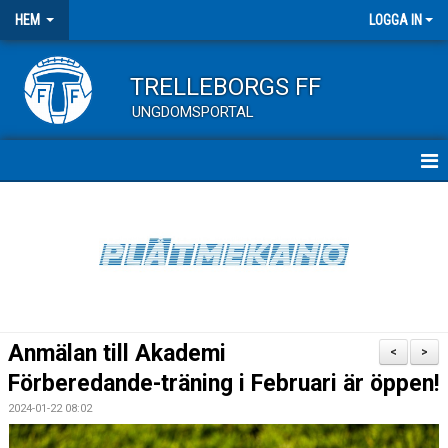
HEM
LOGGA IN
TRELLEBORGS FF
UNGDOMSPORTAL
HEM
UNGDOMSMATCHER
KALENDER ALLA LAG
Anmälan till Akademi
<
>
Förberedande-träning i Februari är öppen!
2024-01-22 08:02