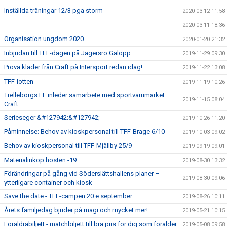
Inställda träningar 12/3 pga storm
2020-03-12 11:58
2020-03-11 18:36
Organisation ungdom 2020
2020-01-20 21:32
Inbjudan till TFF-dagen på Jägersro Galopp
2019-11-29 09:30
Prova kläder från Craft på Intersport redan idag!
2019-11-22 13:08
TFF-lotten
2019-11-19 10:26
Trelleborgs FF inleder samarbete med sportvarumärket
2019-11-15 08:04
Craft
Serieseger &#127942;&#127942;
2019-10-26 11:20
Påminnelse: Behov av kioskpersonal till TFF-Brage 6/10
2019-10-03 09:02
Behov av kioskpersonal till TFF-Mjällby 25/9
2019-09-19 09:01
Materialinköp hösten -19
2019-08-30 13:32
Förändringar på gång vid Söderslättshallens planer –
2019-08-30 09:06
ytterligare container och kiosk
Save the date - TFF-campen 20:e september
2019-08-26 10:11
Årets familjedag bjuder på magi och mycket mer!
2019-05-21 10:15
Föräldrabiljett - matchbiljett till bra pris för dig som förälder
2019-05-08 09:58