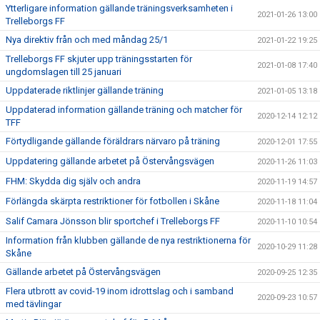
Ytterligare information gällande träningsverksamheten i
2021-01-26 13:00
Trelleborgs FF
Nya direktiv från och med måndag 25/1
2021-01-22 19:25
Trelleborgs FF skjuter upp träningsstarten för
2021-01-08 17:40
ungdomslagen till 25 januari
Uppdaterade riktlinjer gällande träning
2021-01-05 13:18
Uppdaterad information gällande träning och matcher för
2020-12-14 12:12
TFF
Förtydligande gällande föräldrars närvaro på träning
2020-12-01 17:55
Uppdatering gällande arbetet på Östervångsvägen
2020-11-26 11:03
FHM: Skydda dig själv och andra
2020-11-19 14:57
Förlängda skärpta restriktioner för fotbollen i Skåne
2020-11-18 11:04
Salif Camara Jönsson blir sportchef i Trelleborgs FF
2020-11-10 10:54
Information från klubben gällande de nya restriktionerna för
2020-10-29 11:28
Skåne
Gällande arbetet på Östervångsvägen
2020-09-25 12:35
Flera utbrott av covid-19 inom idrottslag och i samband
2020-09-23 10:57
med tävlingar