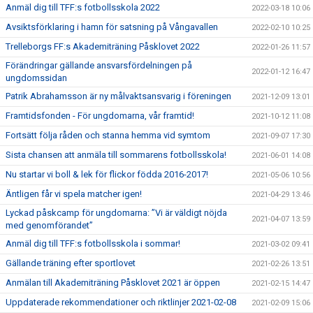
Anmäl dig till TFF:s fotbollsskola 2022
2022-03-18 10:06
Avsiktsförklaring i hamn för satsning på Vångavallen
2022-02-10 10:25
Trelleborgs FF:s Akademiträning Påsklovet 2022
2022-01-26 11:57
Förändringar gällande ansvarsfördelningen på
2022-01-12 16:47
ungdomssidan
Patrik Abrahamsson är ny målvaktsansvarig i föreningen
2021-12-09 13:01
Framtidsfonden - För ungdomarna, vår framtid!
2021-10-12 11:08
Fortsätt följa råden och stanna hemma vid symtom
2021-09-07 17:30
Sista chansen att anmäla till sommarens fotbollsskola!
2021-06-01 14:08
Nu startar vi boll & lek för flickor födda 2016-2017!
2021-05-06 10:56
Äntligen får vi spela matcher igen!
2021-04-29 13:46
Lyckad påskcamp för ungdomarna: ”Vi är väldigt nöjda
2021-04-07 13:59
med genomförandet”
Anmäl dig till TFF:s fotbollsskola i sommar!
2021-03-02 09:41
Gällande träning efter sportlovet
2021-02-26 13:51
Anmälan till Akademiträning Påsklovet 2021 är öppen
2021-02-15 14:47
Uppdaterade rekommendationer och riktlinjer 2021-02-08
2021-02-09 15:06