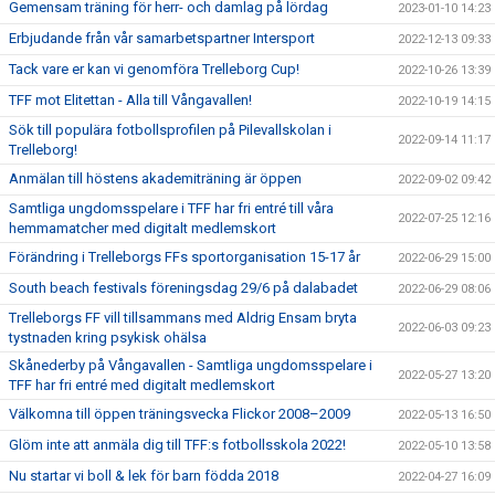
Gemensam träning för herr- och damlag på lördag
2023-01-10 14:23
Erbjudande från vår samarbetspartner Intersport
2022-12-13 09:33
Tack vare er kan vi genomföra Trelleborg Cup!
2022-10-26 13:39
TFF mot Elitettan - Alla till Vångavallen!
2022-10-19 14:15
Sök till populära fotbollsprofilen på Pilevallskolan i
2022-09-14 11:17
Trelleborg!
Anmälan till höstens akademiträning är öppen
2022-09-02 09:42
Samtliga ungdomsspelare i TFF har fri entré till våra
2022-07-25 12:16
hemmamatcher med digitalt medlemskort
Förändring i Trelleborgs FFs sportorganisation 15-17 år
2022-06-29 15:00
South beach festivals föreningsdag 29/6 på dalabadet
2022-06-29 08:06
Trelleborgs FF vill tillsammans med Aldrig Ensam bryta
2022-06-03 09:23
tystnaden kring psykisk ohälsa
Skånederby på Vångavallen - Samtliga ungdomsspelare i
2022-05-27 13:20
TFF har fri entré med digitalt medlemskort
Välkomna till öppen träningsvecka Flickor 2008–2009
2022-05-13 16:50
Glöm inte att anmäla dig till TFF:s fotbollsskola 2022!
2022-05-10 13:58
Nu startar vi boll & lek för barn födda 2018
2022-04-27 16:09