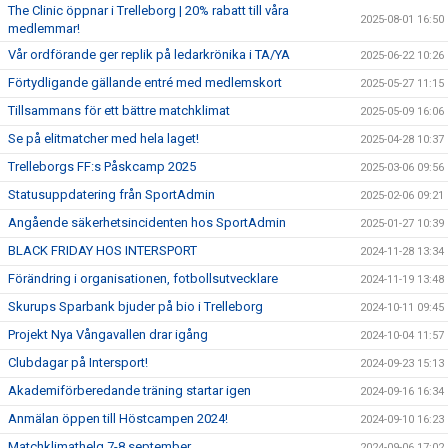
The Clinic öppnar i Trelleborg | 20% rabatt till våra
2025-08-01 16:50
medlemmar!
Vår ordförande ger replik på ledarkrönika i TA/YA
2025-06-22 10:26
Förtydligande gällande entré med medlemskort
2025-05-27 11:15
Tillsammans för ett bättre matchklimat
2025-05-09 16:06
Se på elitmatcher med hela laget!
2025-04-28 10:37
Trelleborgs FF:s Påskcamp 2025
2025-03-06 09:56
Statusuppdatering från SportAdmin
2025-02-06 09:21
Angående säkerhetsincidenten hos SportAdmin
2025-01-27 10:39
BLACK FRIDAY HOS INTERSPORT
2024-11-28 13:34
Förändring i organisationen, fotbollsutvecklare
2024-11-19 13:48
Skurups Sparbank bjuder på bio i Trelleborg
2024-10-11 09:45
Projekt Nya Vångavallen drar igång
2024-10-04 11:57
Clubdagar på Intersport!
2024-09-23 15:13
Akademiförberedande träning startar igen
2024-09-16 16:34
Anmälan öppen till Höstcampen 2024!
2024-09-10 16:23
Matchklimathelg 7-8 september
2024-09-06 17:02