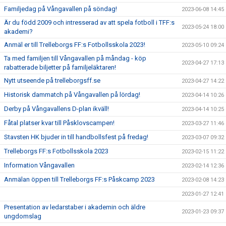
Familjedag på Vångavallen på söndag!
2023-06-08 14:45
Är du född 2009 och intresserad av att spela fotboll i TFF:s
2023-05-24 18:00
akademi?
Anmäl er till Trelleborgs FF:s Fotbollsskola 2023!
2023-05-10 09:24
Ta med familjen till Vångavallen på måndag - köp
2023-04-27 17:13
rabatterade biljetter på familjeläktaren!
Nytt utseende på trelleborgsff.se
2023-04-27 14:22
Historisk dammatch på Vångavallen på lördag!
2023-04-14 10:26
Derby på Vångavallens D-plan ikväll!
2023-04-14 10:25
Fåtal platser kvar till Påsklovscampen!
2023-03-27 11:46
Stavsten HK bjuder in till handbollsfest på fredag!
2023-03-07 09:32
Trelleborgs FF:s Fotbollsskola 2023
2023-02-15 11:22
Information Vångavallen
2023-02-14 12:36
Anmälan öppen till Trelleborgs FF:s Påskcamp 2023
2023-02-08 14:23
2023-01-27 12:41
Presentation av ledarstaber i akademin och äldre
2023-01-23 09:37
ungdomslag