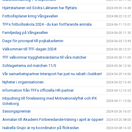
Hjärtstartaren vid Södra Läktaren har flyttats
2024-09-05 14:48
Fotbollsplaner kring Vångavallen
2024-08-23 10:27
TFFs fotbollsskola 2024 - du kan fortfarande anmäla
2024-06-11 15:01
Familjedag på Vångavallen
2024-06-05 11:35
Dags för provspel till pojkakademin
2024-06-03 13:49
Välkommen till TFF-dagen 2024!
2024-05-30 12:57
TFF välkomnar trygghetsvärdarna till våra matcher
2024-05-30 11:09
Schlagertema vid matchen 11/5
2024-05-06 12:56
Vår samarbetspartner Intersport har just nu rabatt i butiken!
2024-04-29 14:06
Nyheter i organisationen
2024-04-22 15:45
Information från TFFs officiella HR-partner
2024-04-12 16:53
Inbjudning till föreläsning med Motivationslyftet och IFK
2024-04-11 12:06
Göteborg
Säsongspremiär
2024-03-26 16:01
Anmälan till Akademi Förberedande-träning i april är öppen!
2024-03-25 08:00
Isabella Grujic är ny koordinator på flicksidan
2024-03-08 16:03