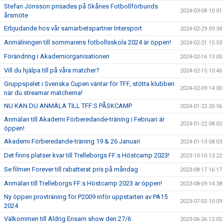
Stefan Jönsson prisades på Skånes Fotbollförbunds
2024-03-08 10:01
årsmöte
Erbjudande hos vår samarbetspartner Intersport
2024-02-29 09:34
Anmälningen till sommarens fotbollsskola 2024 är öppen!
2024-02-21 15:53
Förändring i Akademiorganisationen
2024-02-16 13:00
Vill du hjälpa till på våra matcher?
2024-02-15 10:46
Gruppspelet i Svenska Cupen väntar för TFF, stötta klubben
2024-02-09 14:00
när du streamar matcherna!
NU KAN DU ANMÄLA TILL TFF:S PÅSKCAMP
2024-01-22 20:56
Anmälan till Akademi Förberedande-träning i Februari är
2024-01-22 08:02
öppen!
Akademi Förberedande-träning 19 & 26 Januari
2024-01-13 08:03
Det finns platser kvar till Trelleborgs FF:s Höstcamp 2023!
2023-10-10 13:22
Se filmen Forever till rabatterat pris på måndag
2023-08-17 16:17
Anmälan till Trelleborgs FF:s Höstcamp 2023 är öppen!
2023-08-09 14:38
Ny öppen provträning för P2009 inför uppstarten av PA15
2023-07-02 10:09
2024
Välkommen till Aldrig Ensam show den 27/6
2023-06-26 12:05