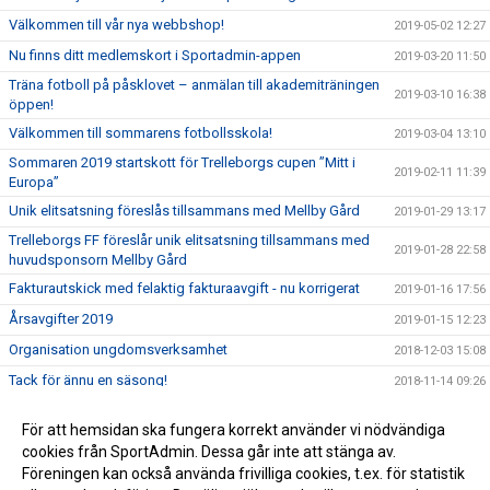
Välkommen till vår nya webbshop!
2019-05-02 12:27
Nu finns ditt medlemskort i Sportadmin-appen
2019-03-20 11:50
Träna fotboll på påsklovet – anmälan till akademiträningen
2019-03-10 16:38
öppen!
Välkommen till sommarens fotbollsskola!
2019-03-04 13:10
Sommaren 2019 startskott för Trelleborgs cupen ”Mitt i
2019-02-11 11:39
Europa”
Unik elitsatsning föreslås tillsammans med Mellby Gård
2019-01-29 13:17
Trelleborgs FF föreslår unik elitsatsning tillsammans med
2019-01-28 22:58
huvudsponsorn Mellby Gård
Fakturautskick med felaktig fakturaavgift - nu korrigerat
2019-01-16 17:56
Årsavgifter 2019
2019-01-15 12:23
Organisation ungdomsverksamhet
2018-12-03 15:08
Tack för ännu en säsong!
2018-11-14 09:26
Vi uppdaterar vår integritetspolicy i enlighet med det nya
2018-06-10 20:00
För att hemsidan ska fungera korrekt använder vi nödvändiga
EU-direktivet GDPR
cookies från SportAdmin. Dessa går inte att stänga av.
Akademiträning Påsklov 2018
2018-03-28 19:00
Föreningen kan också använda frivilliga cookies, t.ex. för statistik