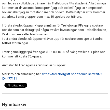
och ledas av utbildade tränare från Trelleborgs FFs akademi. Alla övningar
kommer att drivas med koncepten ”jag och bollen”, ”jag en kompis och
bollen” eller ”jag en motståndare och bollen”. Detta betyder att vi kommer
att arbeta i små grupper som max 10 spelare per tränare.
I första skedet öppnar vi upp anmälan för Trelleborgs FFs egna spelare
och de som har deltagit på några av våra lovträningar som Fotbollsskolan,
Påsklovscamp eller höstlovscamp.
I det andra skedet så öppnar vi även upp för spelare som spelar i andra
fotbollsföreningar.
Träningarna ligger på fredagar kl.15.00-16.00 på Vångavallens D-plan och
kommer att kosta 75:-/pass.
Anmälan till Fredagarna i februari är nu öppet.
Mer info och anmälning här:
https://trelleborgsff.sportadmin.se/start/?
ID=477111
Nyhetsarkiv