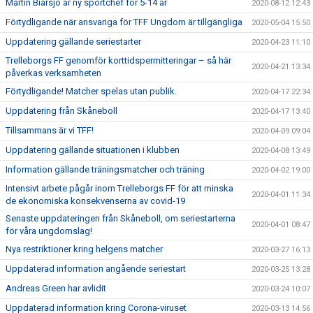
Martin Biärsjö är ny sportchef för 5-14 år
2020-08-12 12:43
Förtydligande när ansvariga för TFF Ungdom är tillgängliga
2020-05-04 15:50
Uppdatering gällande seriestarter
2020-04-23 11:10
Trelleborgs FF genomför korttidspermitteringar – så här
2020-04-21 13:34
påverkas verksamheten
Förtydligande! Matcher spelas utan publik.
2020-04-17 22:34
Uppdatering från Skåneboll
2020-04-17 13:40
Tillsammans är vi TFF!
2020-04-09 09:04
Uppdatering gällande situationen i klubben
2020-04-08 13:49
Information gällande träningsmatcher och träning
2020-04-02 19:00
Intensivt arbete pågår inom Trelleborgs FF för att minska
2020-04-01 11:34
de ekonomiska konsekvenserna av covid-19
Senaste uppdateringen från Skåneboll, om seriestarterna
2020-04-01 08:47
för våra ungdomslag!
Nya restriktioner kring helgens matcher
2020-03-27 16:13
Uppdaterad information angående seriestart
2020-03-25 13:28
Andreas Green har avlidit
2020-03-24 10:07
Uppdaterad information kring Corona-viruset
2020-03-13 14:56