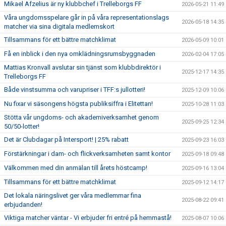
Mikael Afzelius är ny klubbchef i Trelleborgs FF
2026-05-21 11:49
Våra ungdomsspelare går in på våra representationslags
2026-05-18 14:35
matcher via sina digitala medlemskort
Tillsammans för ett bättre matchklimat
2026-05-09 10:01
Få en inblick i den nya omklädningsrumsbyggnaden
2026-02-04 17:05
Mattias Kronvall avslutar sin tjänst som klubbdirektör i
2025-12-17 14:35
Trelleborgs FF
Både vinstsumma och varupriser i TFF:s jullotteri!
2025-12-09 10:06
Nu fixar vi säsongens högsta publiksiffra i Elitettan!
2025-10-28 11:03
Stötta vår ungdoms- och akademiverksamhet genom
2025-09-25 12:34
50/50-lotter!
Det är Clubdagar på Intersport! | 25% rabatt
2025-09-23 16:03
Förstärkningar i dam- och flickverksamheten samt kontor
2025-09-18 09:48
Välkommen med din anmälan till årets höstcamp!
2025-09-16 13:04
Tillsammans för ett bättre matchklimat
2025-09-12 14:17
Det lokala näringslivet ger våra medlemmar fina
2025-08-22 09:41
erbjudanden!
Viktiga matcher väntar - Vi erbjuder fri entré på hemmastå!
2025-08-07 10:06