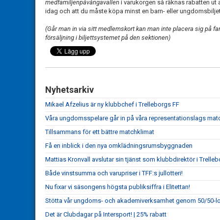
medfamiljenpåvångavallen
i varukorgen så räknas rabatten ut 
idag och att du måste köpa minst en barn- eller ungdomsbiljet
(Går man in via sitt medlemskort kan man inte placera sig på fami
försäljning i biljettsystemet på den sektionen)
Nyhetsarkiv
Mikael Afzelius är ny klubbchef i Trelleborgs FF
Våra ungdomsspelare går in på våra representationslags matc
Tillsammans för ett bättre matchklimat
Få en inblick i den nya omklädningsrumsbyggnaden
Mattias Kronvall avslutar sin tjänst som klubbdirektör i Trelle
Både vinstsumma och varupriser i TFF:s jullotteri!
Nu fixar vi säsongens högsta publiksiffra i Elitettan!
Stötta vår ungdoms- och akademiverksamhet genom 50/50-lot
Det är Clubdagar på Intersport! | 25% rabatt