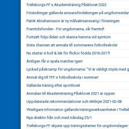
Trelleborgs FF:s Akademiträning Påsklovet 2022
Förändringar gällande ansvarsfördelningen på ungdomssida
Patrik Abrahamsson är ny målvaktsansvarig i föreningen
Framtidsfonden - För ungdomarna, vår framtid!
Fortsätt följa råden och stanna hemma vid symtom
Sista chansen att anmäla till sommarens fotbollsskola!
Nu startar vi boll & lek för flickor födda 2016-2017!
Äntligen får vi spela matcher igen!
Lyckad påskcamp för ungdomarna: ”Vi är väldigt nöjda med
Anmäl dig till TFF:s fotbollsskola i sommar!
Gällande träning efter sportlovet
Anmälan till Akademiträning Påsklovet 2021 är öppen
Uppdaterade rekommendationer och riktlinjer 2021-02-08
Ytterligare information gällande träningsverksamheten i Trell
Nya direktiv från och med måndag 25/1
Trelleborgs FF skjuter upp träningsstarten för ungdomslagen ti