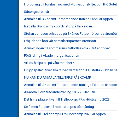
Inbjudning till föreläsning med Motivationslyftet och IFK Göt
Säsongspremiär
Anmälan till Akademi Förberedande-träning i april är öppen!
Isabella Grujic är ny koordinator på flicksidan
Stefan Jönsson prisades på Skånes Fotbollförbunds årsmöt
Erbjudande hos vår samarbetspartner Intersport
Anmälningen till sommarens fotbollsskola 2024 är öppen!
Förändring i Akademiorganisationen
Vill du hjälpa till på våra matcher?
Gruppspelet i Svenska Cupen väntar för TFF, stötta klubben n
NU KAN DU ANMÄLA TILL TFF:S PÅSKCAMP
Anmälan till Akademi Förberedande-träning i Februari är öppe
Akademi Förberedande-träning 19 & 26 Januari
Det finns platser kvar till Trelleborgs FF:s Höstcamp 2023!
Se filmen Forever till rabatterat pris på måndag
Anmälan till Trelleborgs FF:s Höstcamp 2023 är öppen!