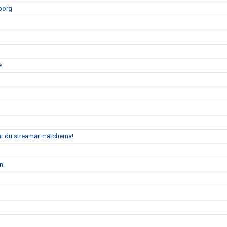
eborg
e
är du streamar matcherna!
n!