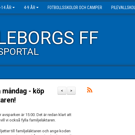
-14 ÅR
4-9 ÅR
FOTBOLLSSKOLOR OCH CAMPER
PILEVALLSKO
LEBORGS FF
SPORTAL
på måndag - köp
<
>
taren!
avsparken är 15:00. Det är redan klart att
ll vi också fylla familjeläktaren.
etter till familjeläktaren och ange koden