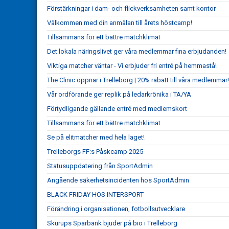
Förstärkningar i dam- och flickverksamheten samt kontor
Välkommen med din anmälan till årets höstcamp!
Tillsammans för ett bättre matchklimat
Det lokala näringslivet ger våra medlemmar fina erbjudanden!
Viktiga matcher väntar - Vi erbjuder fri entré på hemmastå!
The Clinic öppnar i Trelleborg | 20% rabatt till våra medlemmar!
Vår ordförande ger replik på ledarkrönika i TA/YA
Förtydligande gällande entré med medlemskort
Tillsammans för ett bättre matchklimat
Se på elitmatcher med hela laget!
Trelleborgs FF:s Påskcamp 2025
Statusuppdatering från SportAdmin
Angående säkerhetsincidenten hos SportAdmin
BLACK FRIDAY HOS INTERSPORT
Förändring i organisationen, fotbollsutvecklare
Skurups Sparbank bjuder på bio i Trelleborg