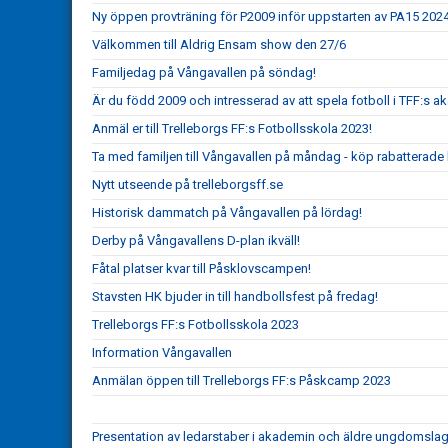
Ny öppen provträning för P2009 inför uppstarten av PA15 202
Välkommen till Aldrig Ensam show den 27/6
Familjedag på Vångavallen på söndag!
Är du född 2009 och intresserad av att spela fotboll i TFF:s 
Anmäl er till Trelleborgs FF:s Fotbollsskola 2023!
Ta med familjen till Vångavallen på måndag - köp rabatterade bi
Nytt utseende på trelleborgsff.se
Historisk dammatch på Vångavallen på lördag!
Derby på Vångavallens D-plan ikväll!
Fåtal platser kvar till Påsklovscampen!
Stavsten HK bjuder in till handbollsfest på fredag!
Trelleborgs FF:s Fotbollsskola 2023
Information Vångavallen
Anmälan öppen till Trelleborgs FF:s Påskcamp 2023
Presentation av ledarstaber i akademin och äldre ungdomsla