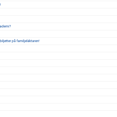
4
akademi?
ljetter på familjeläktaren!
g