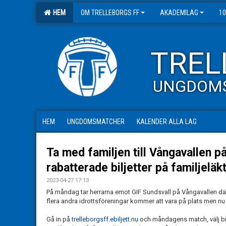
HEM
OM TRELLEBORGS FF
AKADEMILAG
10
TREL
UNGDOM
HEM
UNGDOMSMATCHER
KALENDER ALLA LAG
Ta med familjen till Vångavallen 
rabatterade biljetter på familjeläk
2023-04-27 17:13
På måndag tar herrarna emot GIF Sundsvall på Vångavallen där 
flera andra idrottsföreningar kommer att vara på plats men nu vi
Gå in på
trelleborgsff.ebiljett.nu
och måndagens match, välj bilj