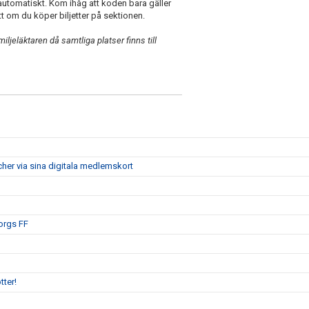
automatiskt. Kom ihåg att koden bara gäller
t om du köper biljetter på sektionen.
ljeläktaren då samtliga platser finns till
her via sina digitala medlemskort
borgs FF
ter!