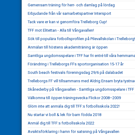
Gemensam träning för herr- och damlag på lördag
Erbjudande från vår samarbetspartner Intersport
Tack vare er kan vi genomföra Trelleborg Cup!
TFF mot Elitettan - Alla till Vångavallen!
Sök till populära fotbollsprofilen på Pilevallskolan i Trelleborg
Anmälan till höstens akademiträning är öppen
Samtliga ungdomsspelare i TFF har fri entré till våra hemmam
Förändring i Trelleborgs FFs sportorganisation 15-17 år
South beach festivals föreningsdag 29/6 på dalabadet
Trelleborgs FF vill tillsammans med Aldrig Ensam bryta tystn
Skånederby på Vångavallen - Samtliga ungdomsspelare i TFF h
Välkomna till öppen träningsvecka Flickor 2008–2009
Glöm inte att anmäla dig till TFF:s fotbollsskola 2022!
Nu startar vi boll & lek för barn födda 2018
Anmäl dig till TFF:s fotbollsskola 2022
Avsiktsförklaring i hamn för satsning på Vångavallen