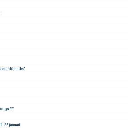
n
 genomförandet”
eborgs FF
ll 25 januari