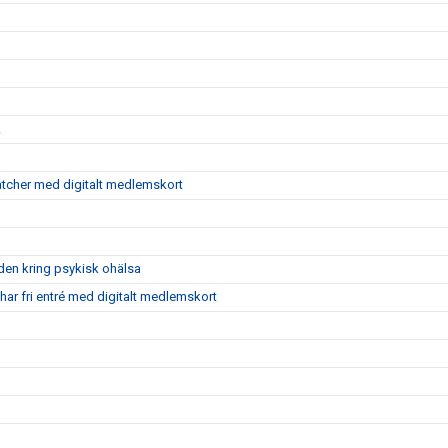
!
atcher med digitalt medlemskort
aden kring psykisk ohälsa
ar fri entré med digitalt medlemskort