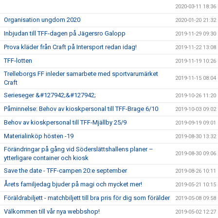
2020-03-11 18:36
Organisation ungdom 2020
2020-01-20 21:32
Inbjudan till TFF-dagen på Jägersro Galopp
2019-11-29 09:30
Prova kläder från Craft på Intersport redan idag!
2019-11-22 13:08
TFF-lotten
2019-11-19 10:26
Trelleborgs FF inleder samarbete med sportvarumärket
2019-11-15 08:04
Craft
Serieseger &#127942;&#127942;
2019-10-26 11:20
Påminnelse: Behov av kioskpersonal till TFF-Brage 6/10
2019-10-03 09:02
Behov av kioskpersonal till TFF-Mjällby 25/9
2019-09-19 09:01
Materialinköp hösten -19
2019-08-30 13:32
Förändringar på gång vid Söderslättshallens planer –
2019-08-30 09:06
ytterligare container och kiosk
Save the date - TFF-campen 20:e september
2019-08-26 10:11
Årets familjedag bjuder på magi och mycket mer!
2019-05-21 10:15
Föräldrabiljett - matchbiljett till bra pris för dig som förälder
2019-05-08 09:58
Välkommen till vår nya webbshop!
2019-05-02 12:27