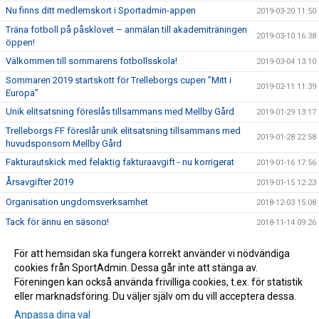
Nu finns ditt medlemskort i Sportadmin-appen
2019-03-20 11:50
Träna fotboll på påsklovet – anmälan till akademiträningen
2019-03-10 16:38
öppen!
Välkommen till sommarens fotbollsskola!
2019-03-04 13:10
Sommaren 2019 startskott för Trelleborgs cupen ”Mitt i
2019-02-11 11:39
Europa”
Unik elitsatsning föreslås tillsammans med Mellby Gård
2019-01-29 13:17
Trelleborgs FF föreslår unik elitsatsning tillsammans med
2019-01-28 22:58
huvudsponsorn Mellby Gård
Fakturautskick med felaktig fakturaavgift - nu korrigerat
2019-01-16 17:56
Årsavgifter 2019
2019-01-15 12:23
Organisation ungdomsverksamhet
2018-12-03 15:08
Tack för ännu en säsong!
2018-11-14 09:26
Vi uppdaterar vår integritetspolicy i enlighet med det nya
2018-06-10 20:00
För att hemsidan ska fungera korrekt använder vi nödvändiga
EU-direktivet GDPR
cookies från SportAdmin. Dessa går inte att stänga av.
Akademiträning Påsklov 2018
2018-03-28 19:00
Föreningen kan också använda frivilliga cookies, t.ex. för statistik
eller marknadsföring. Du väljer själv om du vill acceptera dessa.
Anpassa dina val