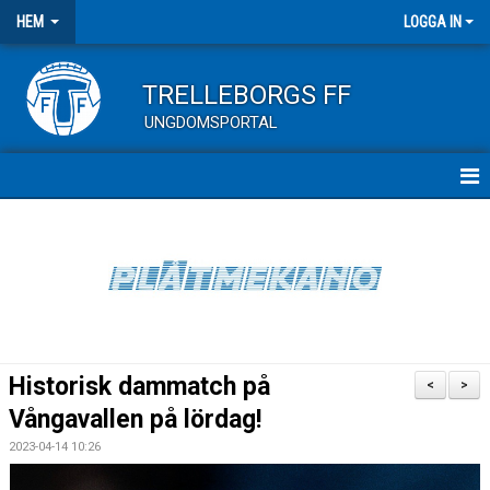
HEM
LOGGA IN
TRELLEBORGS FF
UNGDOMSPORTAL
HEM
UNGDOMSMATCHER
KALENDER ALLA LAG
Historisk dammatch på
<
>
Vångavallen på lördag!
2023-04-14 10:26