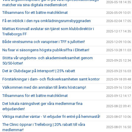
2026-05-18 14:35
matcher via sina digitala medlemskort
Tillsammans för ett bättre matchklimat
2026-05-09 10:01
Få en inblick i den nya omklädningsrumsbyggnaden
2026-02-04 17:05
Mattias Kronvall avslutar sin tjänst som klubbdirektör i
2025-12-17 14:35
Trelleborgs FF
Både vinstsumma och varupriser i TFF:s jullotteri!
2025-12-09 10:06
Nu fixar vi säsongens högsta publiksiffra i Elitettan!
2025-10-28 11:03
Stötta vår ungdoms- och akademiverksamhet genom
2025-09-25 12:34
50/50-lotter!
Det är Clubdagar på Intersport! | 25% rabatt
2025-09-23 16:03
Förstärkningar i dam- och flickverksamheten samt kontor
2025-09-18 09:48
Välkommen med din anmälan till årets höstcamp!
2025-09-16 13:04
Tillsammans för ett bättre matchklimat
2025-09-12 14:17
Det lokala näringslivet ger våra medlemmar fina
2025-08-22 09:41
erbjudanden!
Viktiga matcher väntar - Vi erbjuder fri entré på hemmastå!
2025-08-07 10:06
The Clinic öppnar i Trelleborg | 20% rabatt till våra
2025-08-01 16:50
medlemmar!