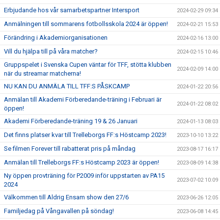
Erbjudande hos vår samarbetspartner Intersport
2024-02-29 09:34
Anmälningen till sommarens fotbollsskola 2024 är öppen!
2024-02-21 15:53
Förändring i Akademiorganisationen
2024-02-16 13:00
Vill du hjälpa till på våra matcher?
2024-02-15 10:46
Gruppspelet i Svenska Cupen väntar för TFF, stötta klubben
2024-02-09 14:00
när du streamar matcherna!
NU KAN DU ANMÄLA TILL TFF:S PÅSKCAMP
2024-01-22 20:56
Anmälan till Akademi Förberedande-träning i Februari är
2024-01-22 08:02
öppen!
Akademi Förberedande-träning 19 & 26 Januari
2024-01-13 08:03
Det finns platser kvar till Trelleborgs FF:s Höstcamp 2023!
2023-10-10 13:22
Se filmen Forever till rabatterat pris på måndag
2023-08-17 16:17
Anmälan till Trelleborgs FF:s Höstcamp 2023 är öppen!
2023-08-09 14:38
Ny öppen provträning för P2009 inför uppstarten av PA15
2023-07-02 10:09
2024
Välkommen till Aldrig Ensam show den 27/6
2023-06-26 12:05
Familjedag på Vångavallen på söndag!
2023-06-08 14:45