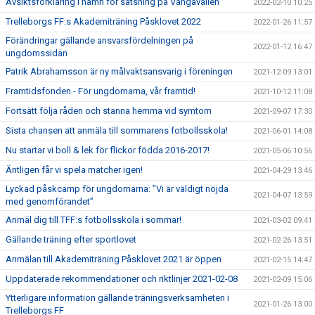
Avsiktsförklaring i hamn för satsning på Vångavallen
2022-02-10 10:25
Trelleborgs FF:s Akademiträning Påsklovet 2022
2022-01-26 11:57
Förändringar gällande ansvarsfördelningen på
2022-01-12 16:47
ungdomssidan
Patrik Abrahamsson är ny målvaktsansvarig i föreningen
2021-12-09 13:01
Framtidsfonden - För ungdomarna, vår framtid!
2021-10-12 11:08
Fortsätt följa råden och stanna hemma vid symtom
2021-09-07 17:30
Sista chansen att anmäla till sommarens fotbollsskola!
2021-06-01 14:08
Nu startar vi boll & lek för flickor födda 2016-2017!
2021-05-06 10:56
Äntligen får vi spela matcher igen!
2021-04-29 13:46
Lyckad påskcamp för ungdomarna: ”Vi är väldigt nöjda
2021-04-07 13:59
med genomförandet”
Anmäl dig till TFF:s fotbollsskola i sommar!
2021-03-02 09:41
Gällande träning efter sportlovet
2021-02-26 13:51
Anmälan till Akademiträning Påsklovet 2021 är öppen
2021-02-15 14:47
Uppdaterade rekommendationer och riktlinjer 2021-02-08
2021-02-09 15:06
Ytterligare information gällande träningsverksamheten i
2021-01-26 13:00
Trelleborgs FF