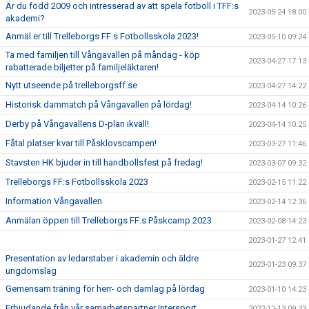
Är du född 2009 och intresserad av att spela fotboll i TFF:s
2023-05-24 18:00
akademi?
Anmäl er till Trelleborgs FF:s Fotbollsskola 2023!
2023-05-10 09:24
Ta med familjen till Vångavallen på måndag - köp
2023-04-27 17:13
rabatterade biljetter på familjeläktaren!
Nytt utseende på trelleborgsff.se
2023-04-27 14:22
Historisk dammatch på Vångavallen på lördag!
2023-04-14 10:26
Derby på Vångavallens D-plan ikväll!
2023-04-14 10:25
Fåtal platser kvar till Påsklovscampen!
2023-03-27 11:46
Stavsten HK bjuder in till handbollsfest på fredag!
2023-03-07 09:32
Trelleborgs FF:s Fotbollsskola 2023
2023-02-15 11:22
Information Vångavallen
2023-02-14 12:36
Anmälan öppen till Trelleborgs FF:s Påskcamp 2023
2023-02-08 14:23
2023-01-27 12:41
Presentation av ledarstaber i akademin och äldre
2023-01-23 09:37
ungdomslag
Gemensam träning för herr- och damlag på lördag
2023-01-10 14:23
Erbjudande från vår samarbetspartner Intersport
2022-12-13 09:33