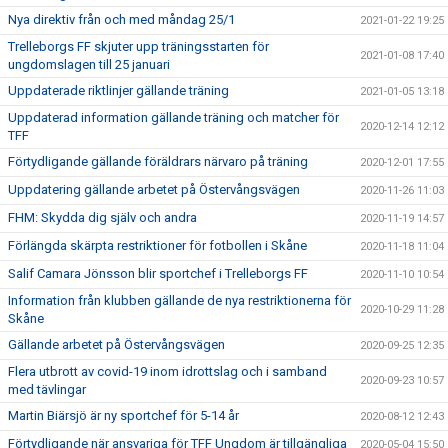
Nya direktiv från och med måndag 25/1
2021-01-22 19:25
Trelleborgs FF skjuter upp träningsstarten för
2021-01-08 17:40
ungdomslagen till 25 januari
Uppdaterade riktlinjer gällande träning
2021-01-05 13:18
Uppdaterad information gällande träning och matcher för
2020-12-14 12:12
TFF
Förtydligande gällande föräldrars närvaro på träning
2020-12-01 17:55
Uppdatering gällande arbetet på Östervångsvägen
2020-11-26 11:03
FHM: Skydda dig själv och andra
2020-11-19 14:57
Förlängda skärpta restriktioner för fotbollen i Skåne
2020-11-18 11:04
Salif Camara Jönsson blir sportchef i Trelleborgs FF
2020-11-10 10:54
Information från klubben gällande de nya restriktionerna för
2020-10-29 11:28
Skåne
Gällande arbetet på Östervångsvägen
2020-09-25 12:35
Flera utbrott av covid-19 inom idrottslag och i samband
2020-09-23 10:57
med tävlingar
Martin Biärsjö är ny sportchef för 5-14 år
2020-08-12 12:43
Förtydligande när ansvariga för TFF Ungdom är tillgängliga
2020-05-04 15:50