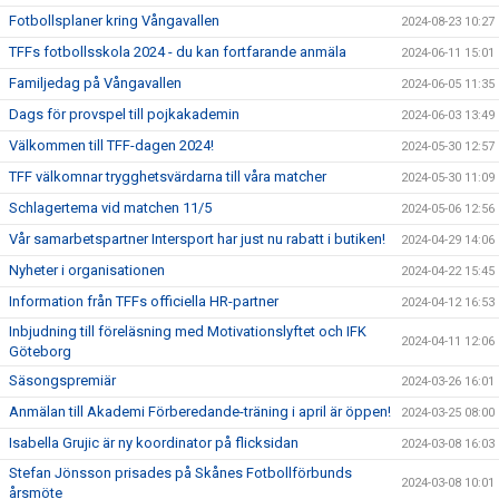
Fotbollsplaner kring Vångavallen
2024-08-23 10:27
TFFs fotbollsskola 2024 - du kan fortfarande anmäla
2024-06-11 15:01
Familjedag på Vångavallen
2024-06-05 11:35
Dags för provspel till pojkakademin
2024-06-03 13:49
Välkommen till TFF-dagen 2024!
2024-05-30 12:57
TFF välkomnar trygghetsvärdarna till våra matcher
2024-05-30 11:09
Schlagertema vid matchen 11/5
2024-05-06 12:56
Vår samarbetspartner Intersport har just nu rabatt i butiken!
2024-04-29 14:06
Nyheter i organisationen
2024-04-22 15:45
Information från TFFs officiella HR-partner
2024-04-12 16:53
Inbjudning till föreläsning med Motivationslyftet och IFK
2024-04-11 12:06
Göteborg
Säsongspremiär
2024-03-26 16:01
Anmälan till Akademi Förberedande-träning i april är öppen!
2024-03-25 08:00
Isabella Grujic är ny koordinator på flicksidan
2024-03-08 16:03
Stefan Jönsson prisades på Skånes Fotbollförbunds
2024-03-08 10:01
årsmöte