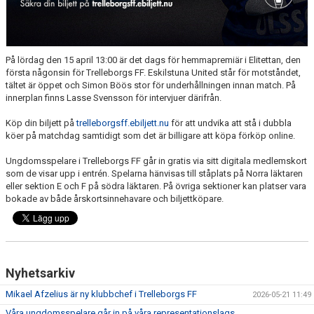
På lördag den 15 april 13:00 är det dags för hemmapremiär i Elitettan, den
första någonsin för Trelleborgs FF. Eskilstuna United står för motståndet,
tältet är öppet och Simon Böös stor för underhållningen innan match. På
innerplan finns Lasse Svensson för intervjuer därifrån.
Köp din biljett på
trelleborgsff.ebiljett.nu
för att undvika att stå i dubbla
köer på matchdag samtidigt som det är billigare att köpa förköp online.
Ungdomsspelare i Trelleborgs FF går in gratis via sitt digitala medlemskort
som de visar upp i entrén. Spelarna hänvisas till ståplats på Norra läktaren
eller sektion E och F på södra läktaren. På övriga sektioner kan platser vara
bokade av både årskortsinnehavare och biljettköpare.
Nyhetsarkiv
Mikael Afzelius är ny klubbchef i Trelleborgs FF
2026-05-21 11:49
Våra ungdomsspelare går in på våra representationslags