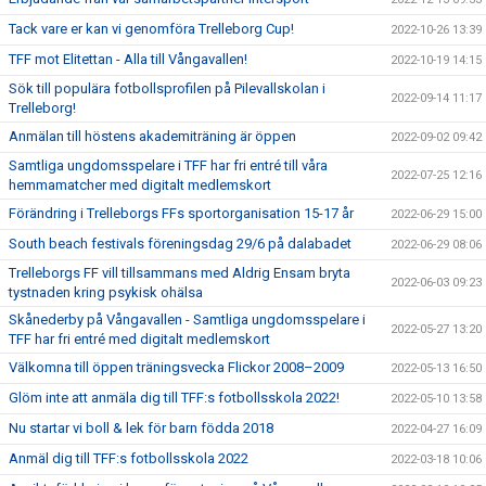
Tack vare er kan vi genomföra Trelleborg Cup!
2022-10-26 13:39
TFF mot Elitettan - Alla till Vångavallen!
2022-10-19 14:15
Sök till populära fotbollsprofilen på Pilevallskolan i
2022-09-14 11:17
Trelleborg!
Anmälan till höstens akademiträning är öppen
2022-09-02 09:42
Samtliga ungdomsspelare i TFF har fri entré till våra
2022-07-25 12:16
hemmamatcher med digitalt medlemskort
Förändring i Trelleborgs FFs sportorganisation 15-17 år
2022-06-29 15:00
South beach festivals föreningsdag 29/6 på dalabadet
2022-06-29 08:06
Trelleborgs FF vill tillsammans med Aldrig Ensam bryta
2022-06-03 09:23
tystnaden kring psykisk ohälsa
Skånederby på Vångavallen - Samtliga ungdomsspelare i
2022-05-27 13:20
TFF har fri entré med digitalt medlemskort
Välkomna till öppen träningsvecka Flickor 2008–2009
2022-05-13 16:50
Glöm inte att anmäla dig till TFF:s fotbollsskola 2022!
2022-05-10 13:58
Nu startar vi boll & lek för barn födda 2018
2022-04-27 16:09
Anmäl dig till TFF:s fotbollsskola 2022
2022-03-18 10:06