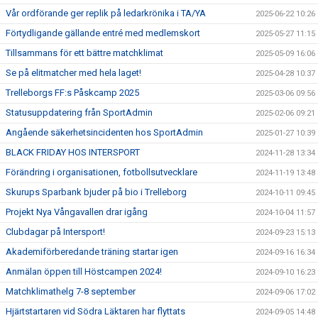
Vår ordförande ger replik på ledarkrönika i TA/YA
2025-06-22 10:26
Förtydligande gällande entré med medlemskort
2025-05-27 11:15
Tillsammans för ett bättre matchklimat
2025-05-09 16:06
Se på elitmatcher med hela laget!
2025-04-28 10:37
Trelleborgs FF:s Påskcamp 2025
2025-03-06 09:56
Statusuppdatering från SportAdmin
2025-02-06 09:21
Angående säkerhetsincidenten hos SportAdmin
2025-01-27 10:39
BLACK FRIDAY HOS INTERSPORT
2024-11-28 13:34
Förändring i organisationen, fotbollsutvecklare
2024-11-19 13:48
Skurups Sparbank bjuder på bio i Trelleborg
2024-10-11 09:45
Projekt Nya Vångavallen drar igång
2024-10-04 11:57
Clubdagar på Intersport!
2024-09-23 15:13
Akademiförberedande träning startar igen
2024-09-16 16:34
Anmälan öppen till Höstcampen 2024!
2024-09-10 16:23
Matchklimathelg 7-8 september
2024-09-06 17:02
Hjärtstartaren vid Södra Läktaren har flyttats
2024-09-05 14:48