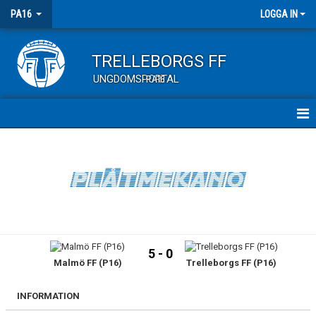
PA16
LOGGA IN
TRELLEBORGS FF
UNGDOMSPORTAL
PA16
HEM
TRUPPEN
KALENDER
MATCHER
5 - 0
Malmö FF (P16)
Trelleborgs FF (P16)
KONTAKT
INFORMATION