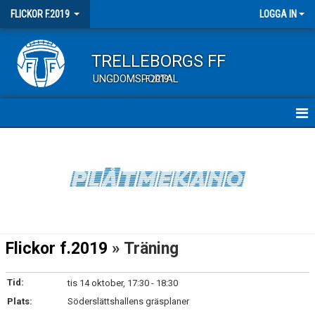
FLICKOR F.2019
LOGGA IN
TRELLEBORGS FF
UNGDOMSPORTAL
F2019
HEM
NYHETER
KALENDER
MATCHER
Flickor f.2019
» Träning
TRUPPEN
Tid:
tis 14 oktober, 17:30 - 18:30
BILDGALLERI
Plats:
Söderslättshallens gräsplaner