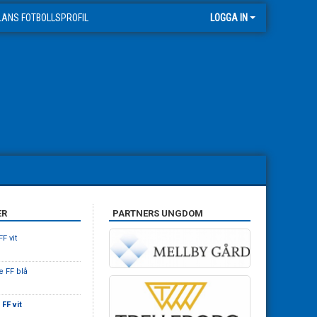
LANS FOTBOLLSPROFIL
LOGGA IN
ER
PARTNERS UNGDOM
F vit
e FF blå
FF vit