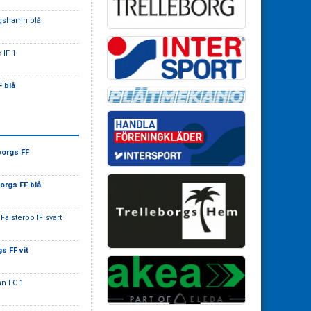
agshamn blå
 IF 1
F blå
borgs FF
orgs FF blå
Falsterbo IF svart
s FF vit
n FC 1