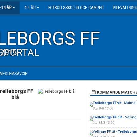
-14 ÅR
4-9 ÅR
FOTBOLLSSKOLOR OCH CAMPER
PILEVALLSKO
LEBORGS FF
SPORTAL
2015
MEDLEMSAVGIFT
relleborgs FF
KOMMANDE MATCH
blå
Trelleborgs FF vit
- Malmö F
Sön 9/8 13:00
Trelleborgs FF blå
- Velling
Lör 15/8 13:00
Vellinge FF vit -
Trelleborgs 