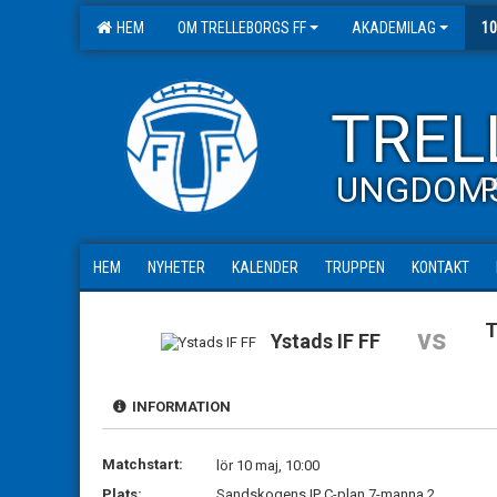
HEM
OM TRELLEBORGS FF
AKADEMILAG
10
TREL
UNGDOM
P
HEM
NYHETER
KALENDER
TRUPPEN
KONTAKT
T
vs
Ystads IF FF
INFORMATION
Matchstart:
lör 10 maj, 10:00
Plats:
Sandskogens IP C-plan 7-manna 2