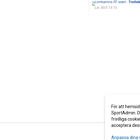
Limhamns FF svart -
Trelle
Lör 30/5 13:15
För att hemsid
SportAdmin. De
frivilliga cooki
acceptera des
Anpassa dina 