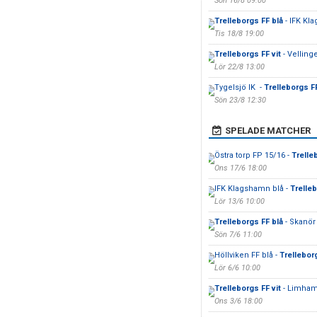
Sön 16/8 09:00
Trelleborgs FF blå
- IFK Kl
Tis 18/8 19:00
Trelleborgs FF vit
- Vellinge
Lör 22/8 13:00
Tygelsjö IK -
Trelleborgs F
Sön 23/8 12:30
SPELADE MATCHER
Östra torp FP 15/16 -
Trelle
Ons 17/6 18:00
IFK Klagshamn blå -
Trelleb
Lör 13/6 10:00
Trelleborgs FF blå
- Skanör 
Sön 7/6 11:00
Höllviken FF blå -
Trelleborg
Lör 6/6 10:00
Trelleborgs FF vit
- Limham
Ons 3/6 18:00