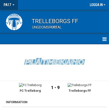
PA17
LOGGA IN
TRELLEBORGS FF
UNGDOMSPORTAL
PA17
HEM
TRUPPEN
KALENDER
MATCHER
1 - 9
FC Trelleborg
Trelleborgs FF
KONTAKT
INFORMATION