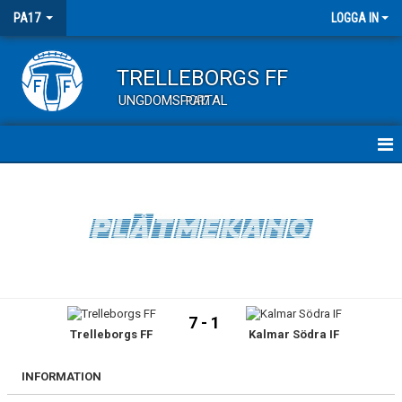
PA17
LOGGA IN
TRELLEBORGS FF
UNGDOMSPORTAL
PA17
HEM
TRUPPEN
KALENDER
MATCHER
7 - 1
Trelleborgs FF
Kalmar Södra IF
KONTAKT
INFORMATION